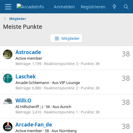
Anmelden
Registrieren
Mitglieder
Meiste Punkte
Mitglieder
Astrocade
38
Active member
Beiträge
1,199
Reaktionspunkte
3
Punkte
38
Laschek
38
Arcade-Schliemann
·
Aus
VIP Lounge
Beiträge
6,880
Reaktionspunkte
2
Punkte
38
Willi.O
38
AI Hilfssheriff ;-)
·
56
·
Aus
Aurich
Beiträge
3,416
Reaktionspunkte
1
Punkte
38
Arcade-Fan_de
38
Active member
·
56
·
Aus
Nürnberg