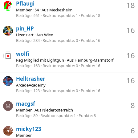
Pflaugi
18
Member
·
54
·
Aus
Meckesheim
Beiträge
461
Reaktionspunkte
1
Punkte
18
pin_HP
16
Lizenziert
·
Aus
Wien
Beiträge
284
Reaktionspunkte
0
Punkte
16
wolfi
16
Reg Mitglied mit Lightgun
·
Aus
Hamburg-Marmstorf
Beiträge
163
Reaktionspunkte
0
Punkte
16
Helltrasher
16
ArcadeAcademy
Beiträge
123
Reaktionspunkte
0
Punkte
16
macgsf
8
M
Member
·
Aus
Niederösterreich
Beiträge
89
Reaktionspunkte
1
Punkte
8
micky123
6
Member