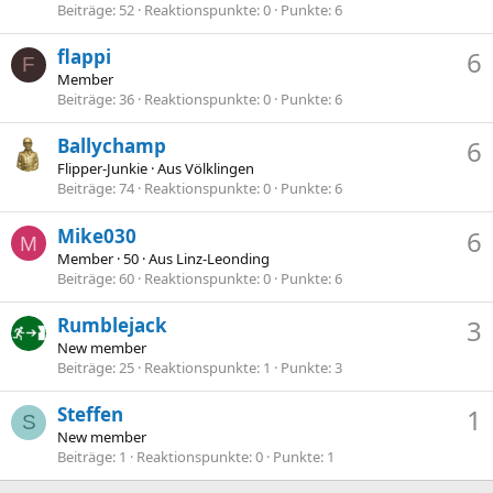
Beiträge
52
Reaktionspunkte
0
Punkte
6
flappi
6
F
Member
Beiträge
36
Reaktionspunkte
0
Punkte
6
Ballychamp
6
Flipper-Junkie
·
Aus
Völklingen
Beiträge
74
Reaktionspunkte
0
Punkte
6
Mike030
6
M
Member
·
50
·
Aus
Linz-Leonding
Beiträge
60
Reaktionspunkte
0
Punkte
6
Rumblejack
3
New member
Beiträge
25
Reaktionspunkte
1
Punkte
3
Steffen
1
S
New member
Beiträge
1
Reaktionspunkte
0
Punkte
1