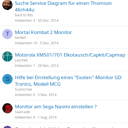
Suche Service Diagram für einen Thomson
46rh44u
back to 90s
Antworten
3
30 Dez. 2014
Mortal Kombat 2 Monitor
T
tomket
Antworten
10
3 Dez. 2014
Motorola XM501/701 Elkotausch/Capkit/Capmap
Laschek
Antworten
1
28 Nov. 2014
Hilfe bei Einstellung eines "Exoten"-Monitor GD
S
Tronics, Modell MCG
Scarecrow
Antworten
6
3 Nov. 2014
Monitor am Sega Naomi einstellen ?
Saarcade
Antworten
0
1 Aug. 2014