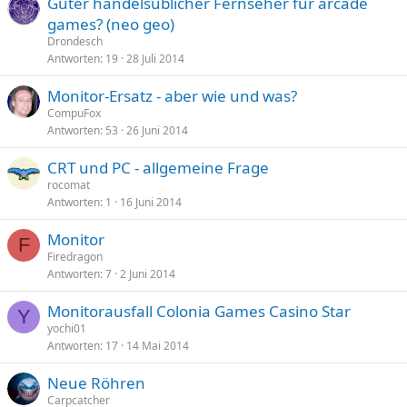
Guter handelsüblicher Fernseher für arcade
games? (neo geo)
Drondesch
Antworten
19
28 Juli 2014
Monitor-Ersatz - aber wie und was?
CompuFox
Antworten
53
26 Juni 2014
CRT und PC - allgemeine Frage
rocomat
Antworten
1
16 Juni 2014
Monitor
F
Firedragon
Antworten
7
2 Juni 2014
Monitorausfall Colonia Games Casino Star
Y
yochi01
Antworten
17
14 Mai 2014
Neue Röhren
Carpcatcher