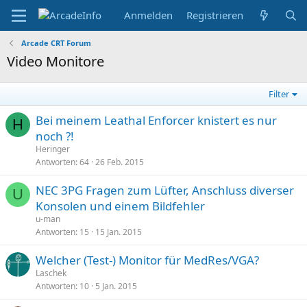
Anmelden
Registrieren
Arcade CRT Forum
Video Monitore
Filter
Bei meinem Leathal Enforcer knistert es nur
H
noch ?!
Heringer
Antworten
64
26 Feb. 2015
NEC 3PG Fragen zum Lüfter, Anschluss diverser
U
Konsolen und einem Bildfehler
u-man
Antworten
15
15 Jan. 2015
Welcher (Test-) Monitor für MedRes/VGA?
Laschek
Antworten
10
5 Jan. 2015