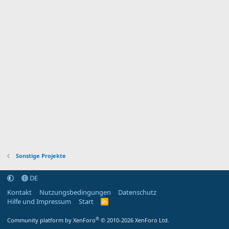
Sonstige Projekte
DE
Kontakt
Nutzungsbedingungen
Datenschutz
Hilfe und Impressum
Start
R
S
S
®
Community platform by XenForo
© 2010-2026 XenForo Ltd.