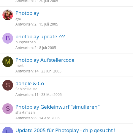
Antworten
2
20 Juli 2005
Photoplay
zyx
Antworten
2
15 Juli 2005
photoplay update ???
B
burgwerben
Antworten
2
8 Juli 2005
Photoplay Aufstellercode
M
mertl
Antworten
14
23 Juni 2005
dongle & Co
S
SabineHause
Antworten
11
23 Mai 2005
Photoplay Geldeinwurf "simulieren"
S
shaktimaan
Antworten
6
14 Apr. 2005
Update 2005 für Photoplay - chip gesucht !
F