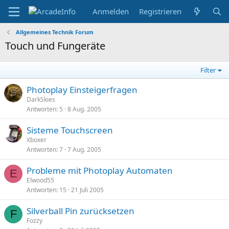
Anmelden
Registrieren
Allgemeines Technik Forum
Touch und Fungeräte
Filter
Photoplay Einsteigerfragen
DarkSkies
Antworten
5
8 Aug. 2005
Sisteme Touchscreen
Xboxer
Antworten
7
7 Aug. 2005
Probleme mit Photoplay Automaten
E
Elwood55
Antworten
15
21 Juli 2005
Silverball Pin zurücksetzen
F
Fozzy