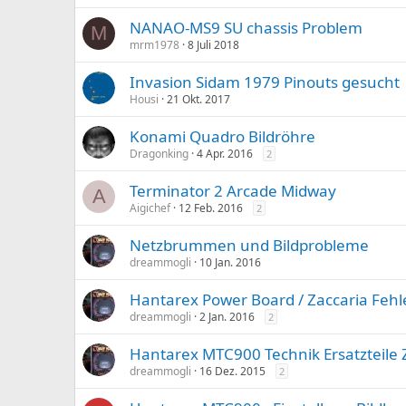
NANAO-MS9 SU chassis Problem
M
mrm1978
8 Juli 2018
Invasion Sidam 1979 Pinouts gesucht
Housi
21 Okt. 2017
Konami Quadro Bildröhre
Dragonking
4 Apr. 2016
2
Terminator 2 Arcade Midway
A
Aigichef
12 Feb. 2016
2
Netzbrummen und Bildprobleme
dreammogli
10 Jan. 2016
Hantarex Power Board / Zaccaria Feh
dreammogli
2 Jan. 2016
2
Hantarex MTC900 Technik Ersatzteile 
dreammogli
16 Dez. 2015
2