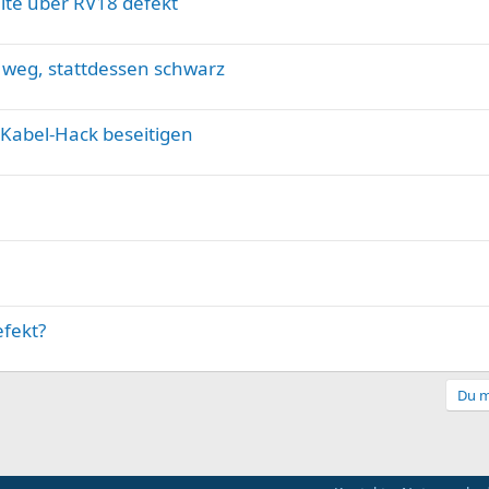
ite über RV18 defekt
 weg, stattdessen schwarz
 Kabel-Hack beseitigen
efekt?
Du m