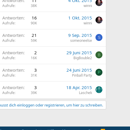
Antworten
11
4 Okt. 2015
Aufrufe
38K
winni
Antworten
16
1 Okt. 2015
Aufrufe
90K
winni
Antworten
21
9 Sep. 2015
S
Aufrufe
59K
someoneelse
Antworten
2
29 Juni 2015
B
Aufrufe
16K
BigBouble2
Antworten
3
24 Juni 2015
P
Aufrufe
31K
Pinball Party
Antworten
3
18 Apr. 2015
Aufrufe
39K
Laschek
usst dich einloggen oder registrieren, um hier zu schreiben.