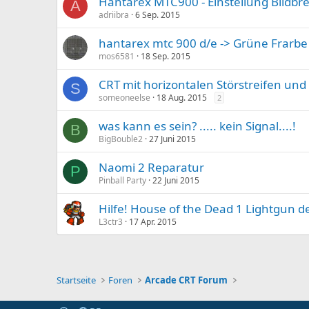
Hantarex MTC900 - Einstellung Bildbre
A
adriibra
6 Sep. 2015
hantarex mtc 900 d/e -> Grüne Frarbe
mos6581
18 Sep. 2015
CRT mit horizontalen Störstreifen und
S
someoneelse
18 Aug. 2015
2
was kann es sein? ..... kein Signal....!
B
BigBouble2
27 Juni 2015
Naomi 2 Reparatur
P
Pinball Party
22 Juni 2015
Hilfe! House of the Dead 1 Lightgun d
L3ctr3
17 Apr. 2015
Startseite
Foren
Arcade CRT Forum