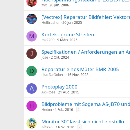
zyx
20 Jan. 2006
[Vectrex] Reparatur Bildfehler: Vekt
Helltrasher
20 Juni 2025
Kortek - grüne Streifen
M
mk2209
9 März 2025
Spezifikationen / Anforderungen an 
J
Jose
2 Okt. 2024
Reparatur eines Müter BMR 2005
D
dkarDaGobert
16 Nov. 2023
Photoplay 2000
A
Axl-Rose
21 Aug. 2015
Bildprobleme mit Sogema AS-JB70 und 
H
Hedini
4 Feb. 2016
2
Monitor 30" lässt sich nicht einstelln
Alex78
3 Nov. 2018
2