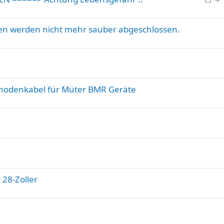
n
e
n
p
n
s
g
i
t
oren werden nicht mehr sauber abgeschlossen.
p
e
n
e
p
n
r
i
t
r
n
t
n
t
Anodenkabel für Müter BMR Geräte
28-Zoller