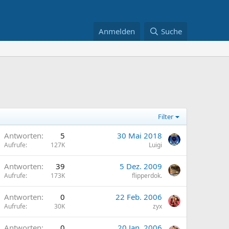
Anmelden
Suche
Filter
A
Antworten
5
30 Mai 2018
Aufrufe
127K
Luigi
A
Antworten
39
5 Dez. 2009
Aufrufe
173K
flipperdok.
A
Antworten
0
22 Feb. 2006
Aufrufe
30K
zyx
A
Antworten
0
20 Jan. 2006