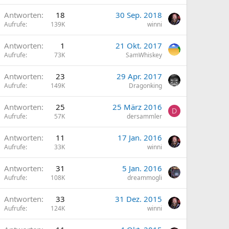
Antworten
18
30 Sep. 2018
Aufrufe
139K
winni
Antworten
1
21 Okt. 2017
Aufrufe
73K
SamWhiskey
Antworten
23
29 Apr. 2017
Aufrufe
149K
Dragonking
Antworten
25
25 März 2016
D
Aufrufe
57K
dersammler
Antworten
11
17 Jan. 2016
Aufrufe
33K
winni
Antworten
31
5 Jan. 2016
Aufrufe
108K
dreammogli
Antworten
33
31 Dez. 2015
Aufrufe
124K
winni