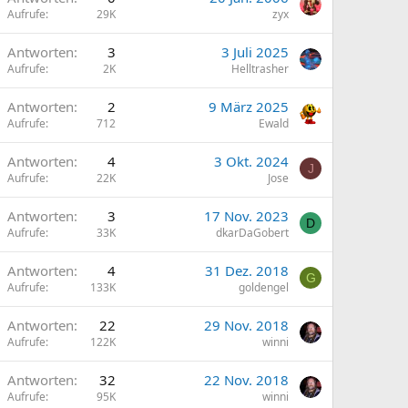
Aufrufe
29K
zyx
Antworten
3
3 Juli 2025
Aufrufe
2K
Helltrasher
Antworten
2
9 März 2025
Aufrufe
712
Ewald
Antworten
4
3 Okt. 2024
J
Aufrufe
22K
Jose
Antworten
3
17 Nov. 2023
D
Aufrufe
33K
dkarDaGobert
Antworten
4
31 Dez. 2018
G
Aufrufe
133K
goldengel
Antworten
22
29 Nov. 2018
Aufrufe
122K
winni
Antworten
32
22 Nov. 2018
Aufrufe
95K
winni