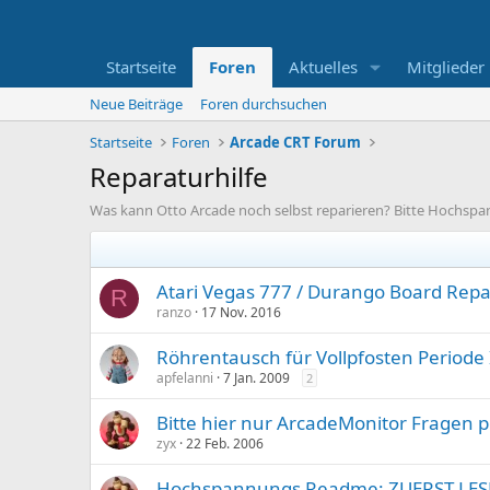
Startseite
Foren
Aktuelles
Mitglieder
Neue Beiträge
Foren durchsuchen
Startseite
Foren
Arcade CRT Forum
Reparaturhilfe
Was kann Otto Arcade noch selbst reparieren? Bitte Hochsp
Atari Vegas 777 / Durango Board Repar
R
ranzo
17 Nov. 2016
Röhrentausch für Vollpfosten Periode 
apfelanni
7 Jan. 2009
2
Bitte hier nur ArcadeMonitor Fragen 
zyx
22 Feb. 2006
Hochspannungs Readme: ZUERST LESE