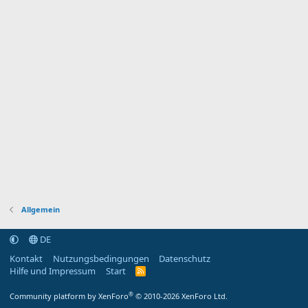
Allgemein
DE
Kontakt
Nutzungsbedingungen
Datenschutz
Hilfe und Impressum
Start
R
S
S
®
Community platform by XenForo
© 2010-2026 XenForo Ltd.