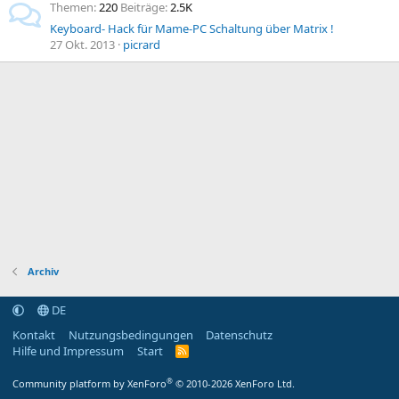
Themen
220
Beiträge
2.5K
Keyboard- Hack für Mame-PC Schaltung über Matrix !
27 Okt. 2013
picrard
Archiv
DE
Kontakt
Nutzungsbedingungen
Datenschutz
Hilfe und Impressum
Start
R
S
S
®
Community platform by XenForo
© 2010-2026 XenForo Ltd.